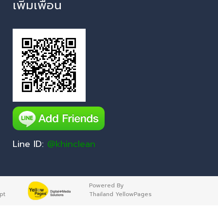
เพิ่มเพื่อน
Line ID:
@khinclean
Powered By
pt
Thailand YellowPages